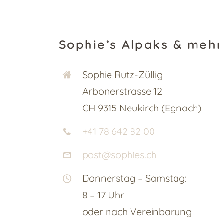
Sophie’s Alpaks & meh
Sophie Rutz-Züllig
Arbonerstrasse 12
CH 9315 Neukirch (Egnach)
+41 78 642 82 00
post@sophies.ch
Donnerstag – Samstag:
8 – 17 Uhr
oder nach Vereinbarung